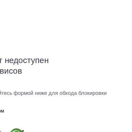
т недоступен
рвисов
йтесь формой ниже для обхода блокировки
ом