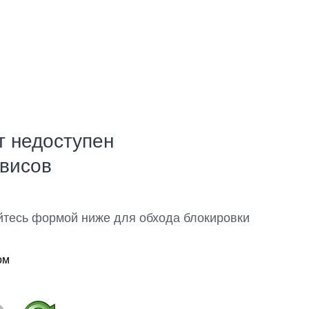
т недоступен
рвисов
йтесь формой ниже для обхода блокировки
ом