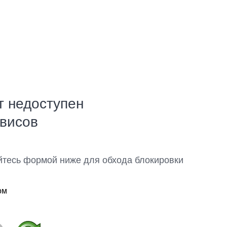
т недоступен
рвисов
йтесь формой ниже для обхода блокировки
ом