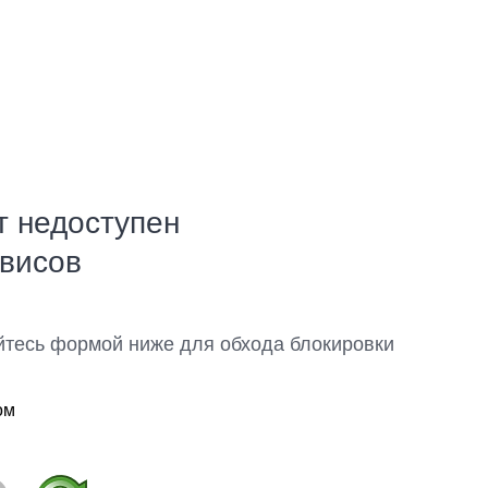
т недоступен
рвисов
йтесь формой ниже для обхода блокировки
ом