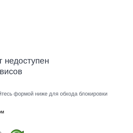
т недоступен
рвисов
йтесь формой ниже для обхода блокировки
ом