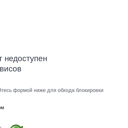
т недоступен
рвисов
йтесь формой ниже для обхода блокировки
ом