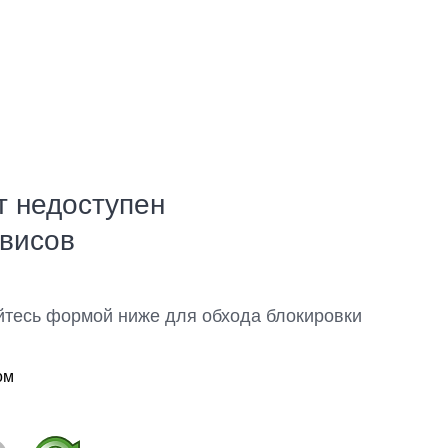
т недоступен
рвисов
йтесь формой ниже для обхода блокировки
ом