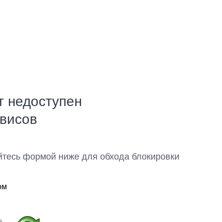
т недоступен
рвисов
йтесь формой ниже для обхода блокировки
ом