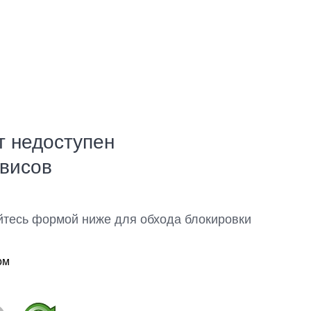
т недоступен
рвисов
йтесь формой ниже для обхода блокировки
ом