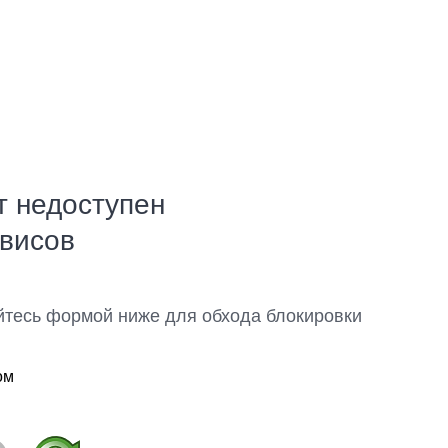
т недоступен
рвисов
йтесь формой ниже для обхода блокировки
ом