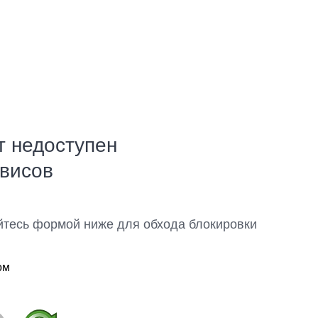
т недоступен
рвисов
йтесь формой ниже для обхода блокировки
ом