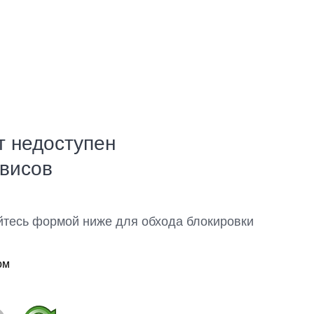
т недоступен
рвисов
йтесь формой ниже для обхода блокировки
ом