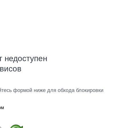
т недоступен
рвисов
йтесь формой ниже для обхода блокировки
ом