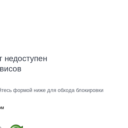
т недоступен
рвисов
йтесь формой ниже для обхода блокировки
ом