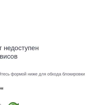
т недоступен
рвисов
йтесь формой ниже для обхода блокировки
ом