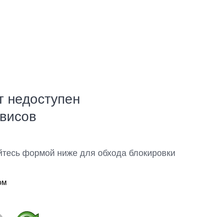
т недоступен
рвисов
йтесь формой ниже для обхода блокировки
ом