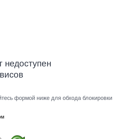
т недоступен
рвисов
йтесь формой ниже для обхода блокировки
ом