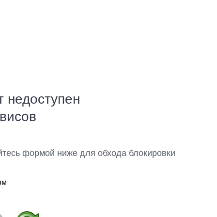
т недоступен
рвисов
йтесь формой ниже для обхода блокировки
ом