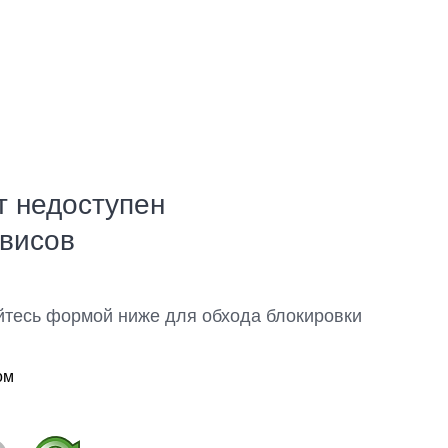
т недоступен
рвисов
йтесь формой ниже для обхода блокировки
ом