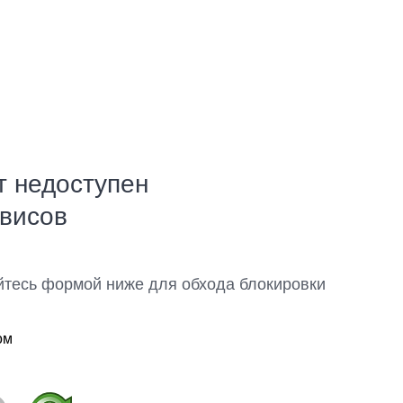
т недоступен
рвисов
йтесь формой ниже для обхода блокировки
ом