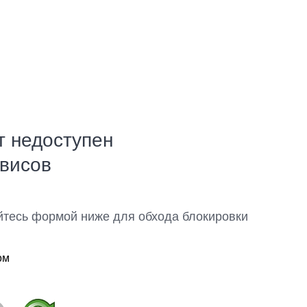
т недоступен
рвисов
йтесь формой ниже для обхода блокировки
ом