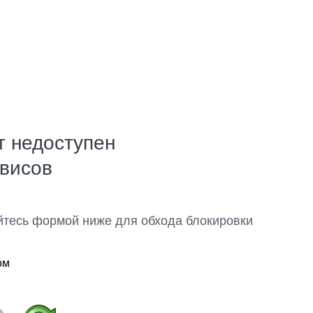
т недоступен
рвисов
йтесь формой ниже для обхода блокировки
ом