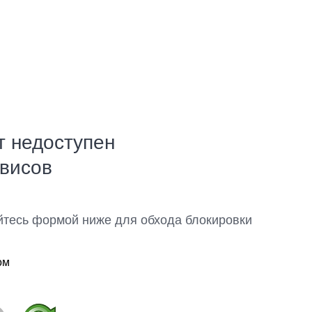
т недоступен
рвисов
йтесь формой ниже для обхода блокировки
ом