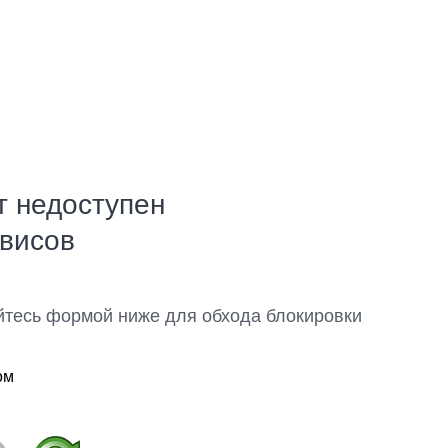
т недоступен
рвисов
йтесь формой ниже для обхода блокировки
ом