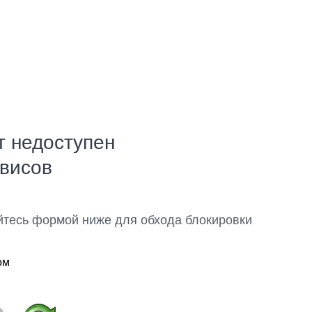
т недоступен
рвисов
йтесь формой ниже для обхода блокировки
ом