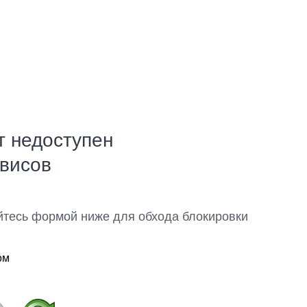
т недоступен
рвисов
йтесь формой ниже для обхода блокировки
ом