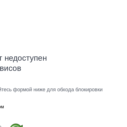
т недоступен
рвисов
йтесь формой ниже для обхода блокировки
ом