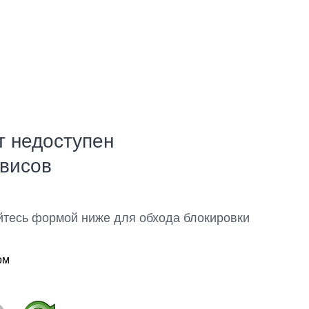
т недоступен
рвисов
йтесь формой ниже для обхода блокировки
ом