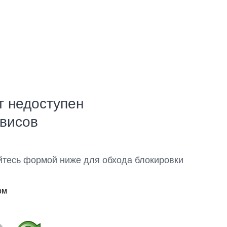
т недоступен
рвисов
йтесь формой ниже для обхода блокировки
ом