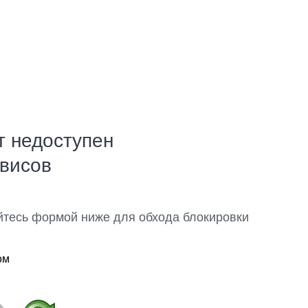
т недоступен
рвисов
йтесь формой ниже для обхода блокировки
ом