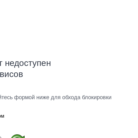
т недоступен
рвисов
йтесь формой ниже для обхода блокировки
ом