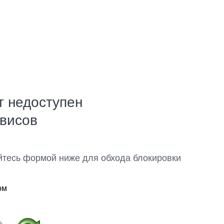
т недоступен
рвисов
йтесь формой ниже для обхода блокировки
ом