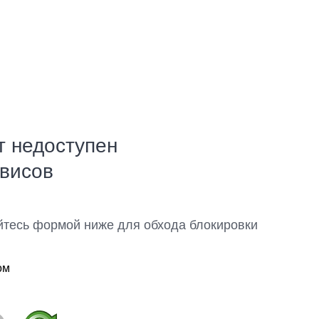
т недоступен
рвисов
йтесь формой ниже для обхода блокировки
ом