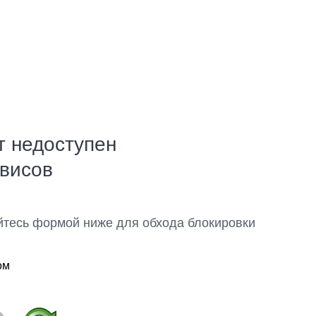
т недоступен
рвисов
йтесь формой ниже для обхода блокировки
ом