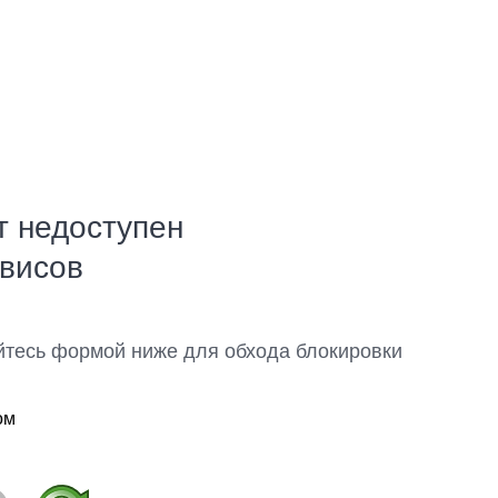
т недоступен
рвисов
йтесь формой ниже для обхода блокировки
ом