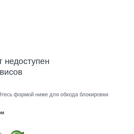
т недоступен
рвисов
йтесь формой ниже для обхода блокировки
ом