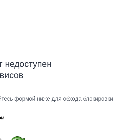
т недоступен
рвисов
йтесь формой ниже для обхода блокировки
ом