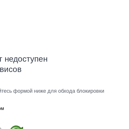
т недоступен
рвисов
йтесь формой ниже для обхода блокировки
ом