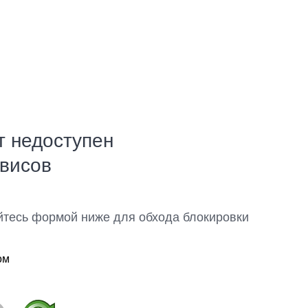
т недоступен
рвисов
йтесь формой ниже для обхода блокировки
ом