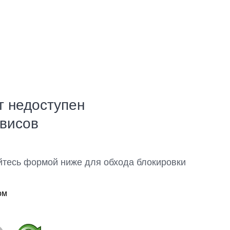
т недоступен
рвисов
йтесь формой ниже для обхода блокировки
ом