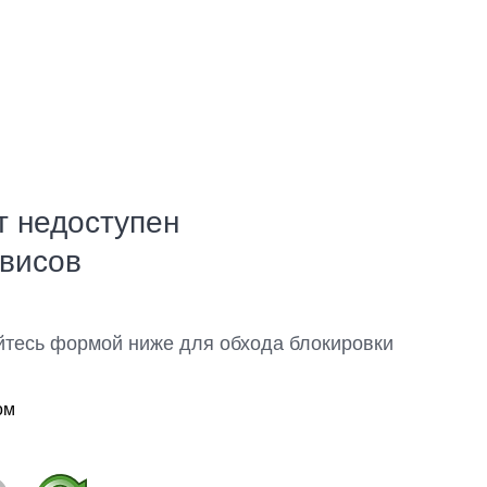
т недоступен
рвисов
йтесь формой ниже для обхода блокировки
ом