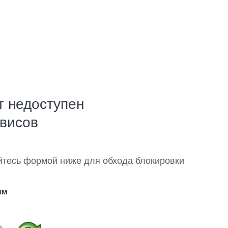
т недоступен
рвисов
йтесь формой ниже для обхода блокировки
ом