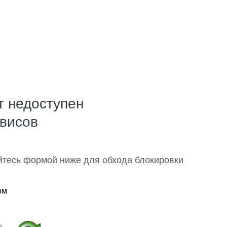
т недоступен
рвисов
йтесь формой ниже для обхода блокировки
ом