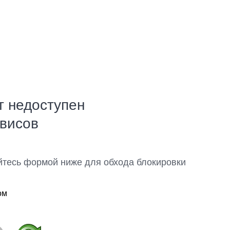
т недоступен
рвисов
йтесь формой ниже для обхода блокировки
ом