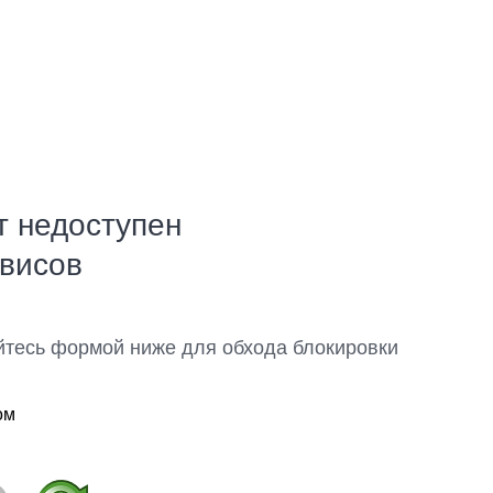
т недоступен
рвисов
йтесь формой ниже для обхода блокировки
ом