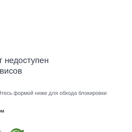
т недоступен
рвисов
йтесь формой ниже для обхода блокировки
ом