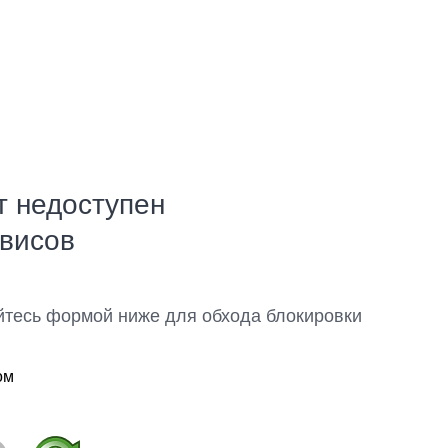
т недоступен
рвисов
йтесь формой ниже для обхода блокировки
ом