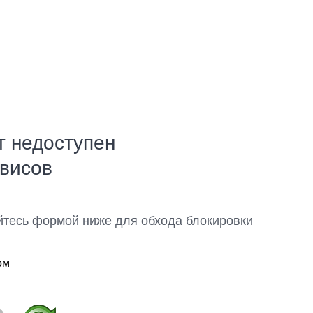
т недоступен
рвисов
йтесь формой ниже для обхода блокировки
ом