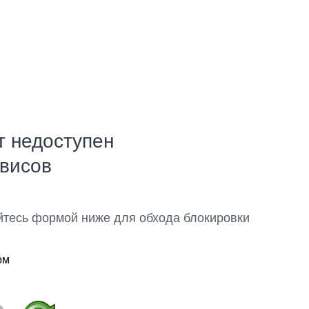
т недоступен
рвисов
йтесь формой ниже для обхода блокировки
ом