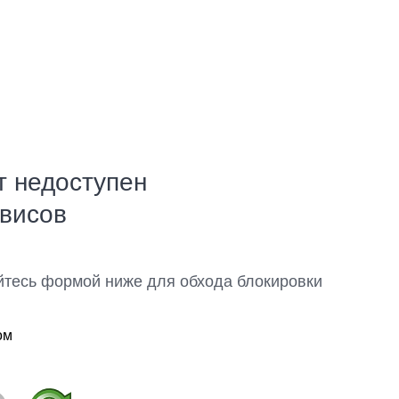
т недоступен
рвисов
йтесь формой ниже для обхода блокировки
ом